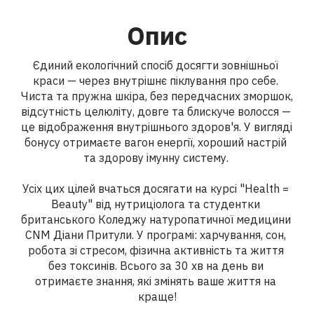
Опис
Єдиний екологічний спосіб досягти зовнішньої 
краси — через внутрішнє піклування про себе. 
Чиста та пружна шкіра, без передчасних зморшок, 
відсутність целюліту, довге та блискуче волосся — 
це відображення внутрішнього здоров'я. У вигляді 
бонусу отримаєте вагон енергії, хороший настрій 
та здорову імунну систему. 

Усіх цих цілей вчаться досягати на курсі "Health = 
Beauty" від нутриціолога та студентки 
британського Коледжу натуропатичної медицини 
CNM Діани Притули. У програмі: харчування, сон, 
робота зі стресом, фізична активність та життя 
без токсинів. Всього за 30 хв на день ви 
отримаєте знання, які змінять ваше життя на 
краще!
