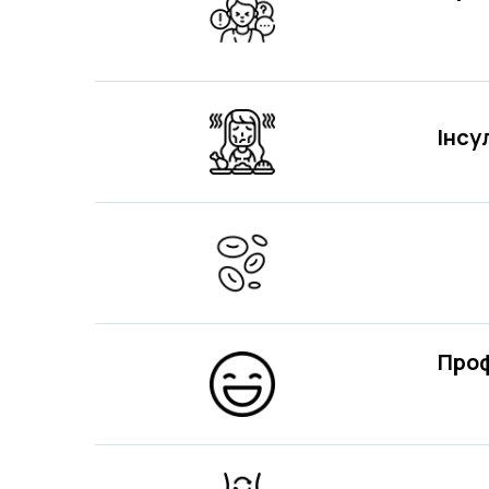
Інсу
Проф