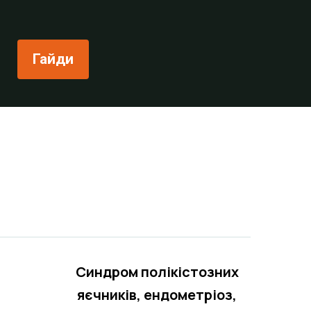
Гайди
Синдром полікістозних
яєчників, е
ндометріоз,