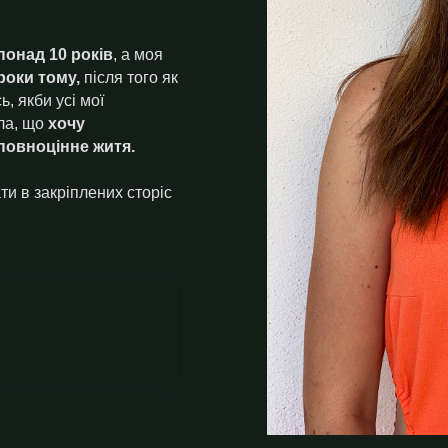
понад 10 років
, а моя
роки тому,
після того як
, якби усі мої
ла, що
хочу
повноцінне житя.
и в закріплених сторіс