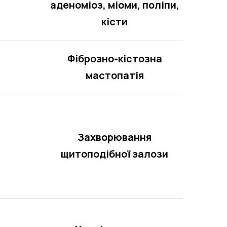
аденоміоз, міоми, поліпи,
кісти
Фіброзно-кістозна
мастопатія
Захворювання
щитоподібної залози