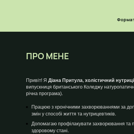
Формат
ПРО МЕНЕ
Привіт! Я
Діана Притула, холістичний нутриц
випускниця британського Коледжу натуропатич
річна програма).
Працюю з хронічними захворюваннями за до
змін у способі життя та нутрицевтиків.
Допомагаю профілакувати захворювання та п
здоровому стані.