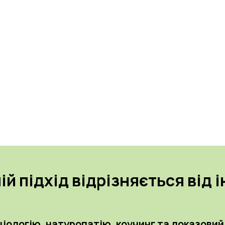
ій підхід відрізняється від 
ологію, натуропатію, коучинг та доказовий 