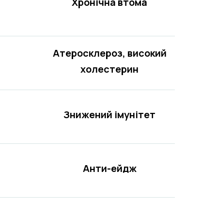
Хронічна втома
Атеросклероз, високий
холестерин
Знижений імунітет
Анти-ейдж