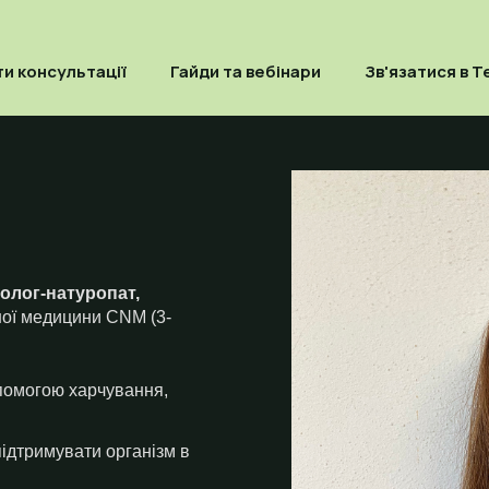
и консультації
Гайди та вебінари
Зв'язатися в T
іолог-натуропат,
ної медицини CNM (3-
помогою харчування,
ідтримувати організм в