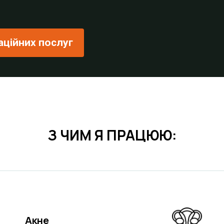
аційних послуг
З ЧИМ Я ПРАЦЮЮ:
Акне