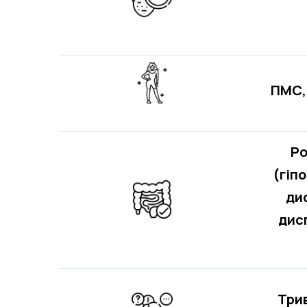
ПМС,
Ро
(гіп
ди
дис
Трив