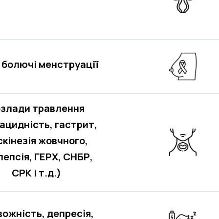
 болючі менструації
злади травлення
оацидність, гастрит,
скінезія жовчного,
пепсія, ГЕРХ, СНБР,
СРК і т.д.)
ожність, депресія,