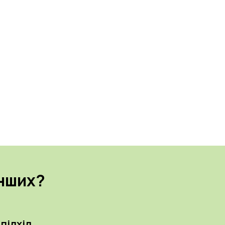
інших?
підхід.