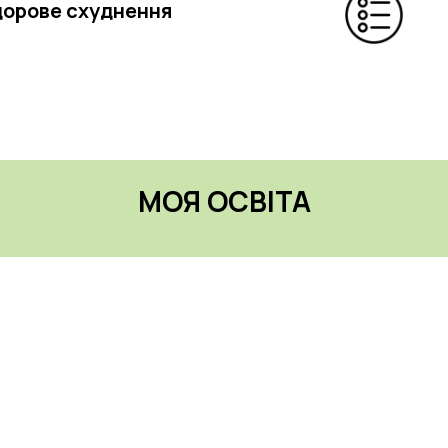
орове схуднення
МОЯ ОСВІТА