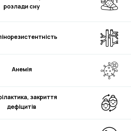
розлади сну
лінорезистентність
Анемія
ілактика, закриття
дефіцитів